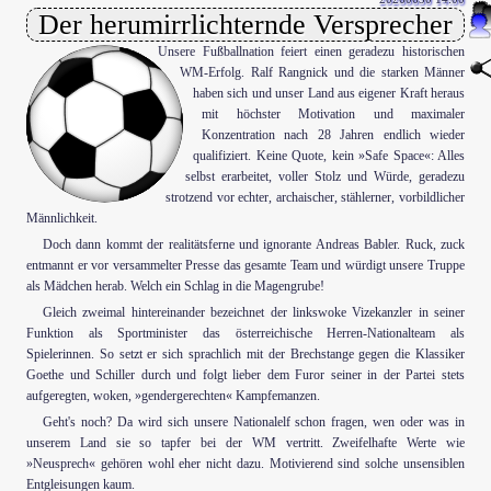
Der herumirrlichternde Versprecher
Unsere Fußballnation feiert einen geradezu historischen
WM-Erfolg. Ralf Rangnick und die starken Männer
haben sich und unser Land aus eigener Kraft heraus
en
mit höchster Motivation und maximaler
Konzentration nach 28 Jahren endlich wieder
qualifiziert. Keine Quote, kein »Safe Space«: Alles
selbst erarbeitet, voller Stolz und Würde, geradezu
strotzend vor echter, archaischer, stählerner, vorbildlicher
Männlichkeit.
Doch dann kommt der realitätsferne und ignorante Andreas Babler. Ruck, zuck
entmannt er vor versammelter Presse das gesamte Team und würdigt unsere Truppe
als Mädchen herab. Welch ein Schlag in die Magengrube!
Gleich zweimal hintereinander bezeichnet der linkswoke Vizekanzler in seiner
Funktion als Sportminister das österreichische Herren-Nationalteam als
Spielerinnen. So setzt er sich sprachlich mit der Brechstange gegen die Klassiker
Goethe und Schiller durch und folgt lieber dem Furor seiner in der Partei stets
aufgeregten, woken, »gendergerechten« Kampfemanzen.
Geht's noch? Da wird sich unsere Nationalelf schon fragen, wen oder was in
unserem Land sie so tapfer bei der WM vertritt. Zweifelhafte Werte wie
»Neusprech« gehören wohl eher nicht dazu. Motivierend sind solche unsensiblen
Entgleisungen kaum.