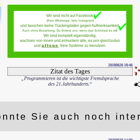
Wir sind nicht auf Facebook,
(Kein Whatsapp, kein Instagram)
und tauschen keine Trackingdaten gegen Aufmerksamkeit.
Auch ohne Bezahlung: Du findest uns, wenn das Schicksal es will.
nen
Wir sind komplett eigenständig,
wachsen von innen und ermuntern alle, es uns gleichzutun
und
offene
, freie Systeme zu benutzen.
nik
20180626 18:46
Zitat des Tages
„Programmieren ist die wichtigste Fremdsprache
des 21.Jahrhunderts.
“
amit
!
nnte Sie auch noch inte
mit
20260630 14:00