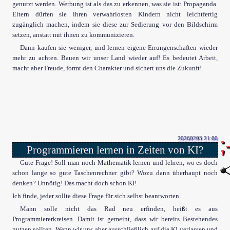
genutzt werden. Werbung ist als das zu erkennen, was sie ist: Propaganda.
Eltern dürfen sie ihren verwahrlosten Kindern nicht leichtfertig
zugänglich machen, indem sie diese zur Sedierung vor den Bildschirm
setzen, anstatt mit ihnen zu kommunizieren.
Dann kaufen sie weniger, und lernen eigene Errungenschaften wieder
mehr zu achten. Bauen wir unser Land wieder auf! Es bedeutet Arbeit,
macht aber Freude, formt den Charakter und sichert uns die Zukunft!
20260203 21:00
Programmieren lernen in Zeiten von KI?
Gute Frage! Soll man noch Mathematik lernen und lehren, wo es doch
schon lange so gute Taschenrechner gibt? Wozu dann überhaupt noch
denken? Unnötig! Das macht doch schon KI!
Ich finde, jeder sollte diese Frage für sich selbst beantworten.
Mann solle nicht das Rad neu erfinden, heißt es aus
Programmiererkreisen. Damit ist gemeint, dass wir bereits Bestehendes
nutzen sollten. Wenn wir uns aber ausschließlich auf die KI verlassen und