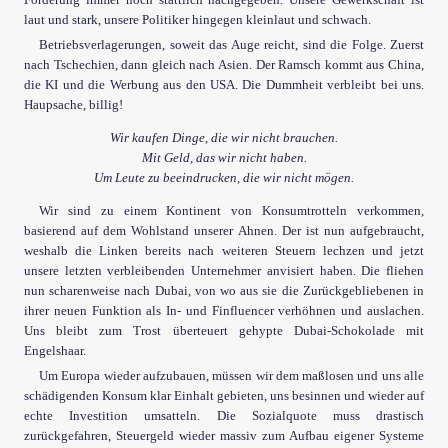
laut und stark, unsere Politiker hingegen kleinlaut und schwach.
Betriebsverlagerungen, soweit das Auge reicht, sind die Folge. Zuerst
nach Tschechien, dann gleich nach Asien. Der Ramsch kommt aus China,
die KI und die Werbung aus den USA. Die Dummheit verbleibt bei uns.
Haupsache, billig!
Wir kaufen Dinge, die wir nicht brauchen.
Mit Geld, das wir nicht haben.
Um Leute zu beeindrucken, die wir nicht mögen.
Wir sind zu einem Kontinent von Konsumtrotteln verkommen,
basierend auf dem Wohlstand unserer Ahnen. Der ist nun aufgebraucht,
weshalb die Linken bereits nach weiteren Steuern lechzen und jetzt
unsere letzten verbleibenden Unternehmer anvisiert haben. Die fliehen
nun scharenweise nach Dubai, von wo aus sie die Zurückgebliebenen in
ihrer neuen Funktion als In- und Finfluencer verhöhnen und auslachen.
Uns bleibt zum Trost überteuert gehypte Dubai-Schokolade mit
Engelshaar.
Um Europa wieder aufzubauen, müssen wir dem maßlosen und uns alle
schädigenden Konsum klar Einhalt gebieten, uns besinnen und wieder auf
echte Investition umsatteln. Die Sozialquote muss drastisch
zurückgefahren, Steuergeld wieder massiv zum Aufbau eigener Systeme