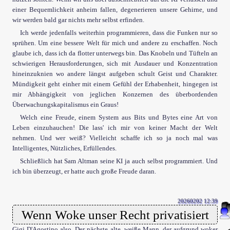
einer Bequemlichkeit anheim fallen, degenerieren unsere Gehirne, und
wir werden bald gar nichts mehr selbst erfinden.
Ich werde jedenfalls weiterhin programmieren, dass die Funken nur so
sprühen. Um eine bessere Welt für mich und andere zu erschaffen. Noch
glaube ich, dass ich da flotter unterwegs bin. Das Knobeln und Tüfteln an
schwierigen Herausforderungen, sich mit Ausdauer und Konzentration
hineinzuknien wo andere längst aufgeben schult Geist und Charakter.
Mündigkeit geht einher mit einem Gefühl der Erhabenheit, hingegen ist
mir Abhängigkeit von jeglichen Konzernen des überbordenden
Überwachungskapitalismus ein Graus!
Welch eine Freude, einem System aus Bits und Bytes eine Art von
Leben einzuhauchen! Die lass' ich mir von keiner Macht der Welt
nehmen. Und wer weiß? Vielleicht schaffe ich so ja noch mal was
Intelligentes, Nützliches, Erfüllendes.
Schließlich hat Sam Altman seine KI ja auch selbst programmiert. Und
ich bin überzeugt, er hatte auch große Freude daran.
20260202 12:39
Wenn Woke unser Recht privatisiert
Gigi D'Agostino also. Der nächste alte, weiße Mann, der aufgrund woker