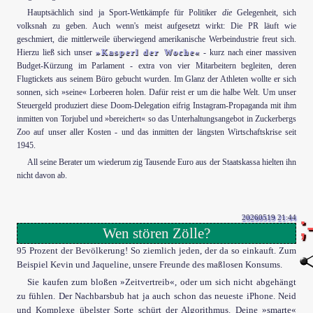
Hauptsächlich sind ja Sport-Wettkämpfe für Politiker
die
Gelegenheit, sich
volksnah zu geben. Auch wenn's meist aufgesetzt wirkt: Die PR läuft wie
geschmiert, die mittlerweile überwiegend amerikanische Werbeindustrie freut sich.
Hierzu ließ sich unser
»Kasperl der Woche«
- kurz nach einer massiven
Budget-Kürzung im Parlament - extra von vier Mitarbeitern begleiten, deren
Flugtickets aus seinem Büro gebucht wurden. Im Glanz der Athleten wollte er sich
sonnen, sich »seine« Lorbeeren holen. Dafür reist er um die halbe Welt. Um unser
Steuergeld produziert diese Doom-Delegation eifrig Instagram-Propaganda mit ihm
inmitten von Torjubel und »bereichert« so das Unterhaltungsangebot in Zuckerbergs
Zoo auf unser aller Kosten - und das inmitten der längsten Wirtschaftskrise seit
1945.
All seine Berater um wiederum zig Tausende Euro aus der Staatskassa hielten ihn
nicht davon ab.
20260519 21:44
Wen stören Zölle?
95 Prozent der Bevölkerung! So ziemlich jeden, der da so einkauft. Zum
Beispiel Kevin und Jaqueline, unsere Freunde des maßlosen Konsums.
Sie kaufen zum bloßen »Zeitvertreib«, oder um sich nicht abgehängt
zu fühlen. Der Nachbarsbub hat ja auch schon das neueste iPhone. Neid
und Komplexe übelster Sorte schürt der Algorithmus. Deine »smarte«