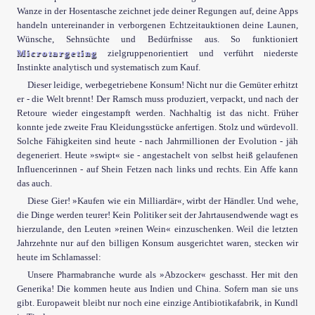
Wanze in der Hosentasche zeichnet jede deiner Regungen auf, deine Apps
handeln untereinander in verborgenen Echtzeitauktionen deine Launen,
Wünsche, Sehnsüchte und Bedürfnisse aus. So funktioniert
Microtargeting
zielgruppenorientiert und verführt niederste
Instinkte analytisch und systematisch zum Kauf.
Dieser leidige, werbegetriebene Konsum! Nicht nur die Gemüter erhitzt
er - die Welt brennt! Der Ramsch muss produziert, verpackt, und nach der
Retoure wieder eingestampft werden. Nachhaltig ist das nicht. Früher
konnte jede zweite Frau Kleidungsstücke anfertigen. Stolz und würdevoll.
Solche Fähigkeiten sind heute - nach Jahrmillionen der Evolution - jäh
degeneriert. Heute »swipt« sie - angestachelt von selbst heiß gelaufenen
Influencerinnen - auf Shein Fetzen nach links und rechts. Ein Affe kann
das auch.
Diese Gier! »Kaufen wie ein Milliardär«, wirbt der Händler. Und wehe,
die Dinge werden teurer! Kein Politiker seit der Jahrtausendwende wagt es
hierzulande, den Leuten »reinen Wein« einzuschenken. Weil die letzten
Jahrzehnte nur auf den billigen Konsum ausgerichtet waren, stecken wir
heute im Schlamassel:
Unsere Pharmabranche wurde als »Abzocker« geschasst. Her mit den
Generika! Die kommen heute aus Indien und China. Sofern man sie uns
gibt. Europaweit bleibt nur noch eine einzige Antibiotikafabrik, in Kundl