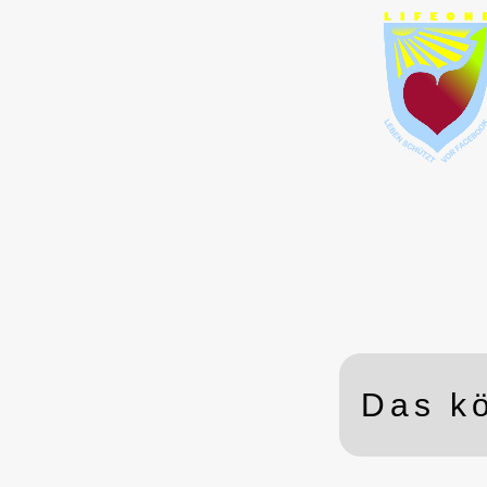
-
Lieber Besucher !
Ihr kleines Gerät hat ei
HTML-Fehler.
Es beherrscht die Tech
eingebetteter Videos
nur unvollständig und d
nicht standardgemäß
Das kö
Bitte besuchen Sie uns 