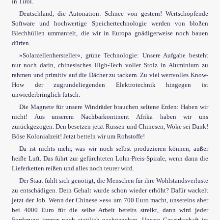
in Tirol.
Deutschland, die Autonation: Schnee von gestern! Wertschöpfende
Software und hochwertige Speichertechnologie werden von bloßen
Blechhüllen ummantelt, die wir in Europa gnädigerweise noch bauen
dürfen.
»Solarzellenhersteller«, grüne Technologie: Unsere Aufgabe besteht
nur noch darin, chinesisches High-Tech voller Stolz in Aluminium zu
rahmen und primitiv auf die Dächer zu tackern. Zu viel wertvolles Know-
How der zugrundeliegenden Elektrotechnik hingegen ist
unwiederbringlich futsch.
Die Magnete für unsere Windräder brauchen seltene Erden: Haben wir
 kopieren Sie folgenden Link:
nicht! Aus unserem Nachbarkontinent Afrika haben wir uns
zurückgezogen. Den besetzen jetzt Russen und Chinesen, Woke sei Dank!
Böse Kolonialzeit! Jetzt betteln wir um Rohstoffe!
Da ist nichts mehr, was wir noch selbst produzieren können, außer
heiße Luft. Das führt zur gefürchteten Lohn-Preis-Spirale, wenn dann die
Lieferketten reißen und alles noch teurer wird.
Der Staat fühlt sich genötigt, die Menschen für ihre Wohlstandsverluste
zu entschädigen. Dein Gehalt wurde schon wieder erhöht? Dafür wackelt
jetzt der Job. Wenn der Chinese »es« um 700 Euro macht, unsereins aber
bei 4000 Euro für die selbe Arbeit bereits streikt, dann wird jeder
Forderung immer noch stattlich nachgegeben. Unsere Gewerkschaft ist