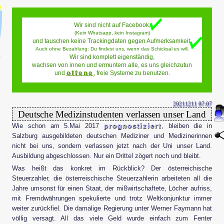
Wir sind nicht auf Facebook,
(Kein Whatsapp, kein Instagram)
und tauschen keine Trackingdaten gegen Aufmerksamkeit.
Auch ohne Bezahlung: Du findest uns, wenn das Schicksal es will.
nen
Wir sind komplett eigenständig,
wachsen von innen und ermuntern alle, es uns gleichzutun
und
offene
, freie Systeme zu benutzen.
nik
20211211 07:07
Deutsche Medizinstudenten verlassen unser Land
Wie schon am 5.Mai 2017
prognostiziert
, bleiben die in
Salzburg ausgebildeten deutschen Mediziner und Medizinerinnen
nicht bei uns, sondern verlassen jetzt nach der Uni unser Land.
amit
Ausbildung abgeschlossen. Nur ein Drittel zögert noch und bleibt.
Was heißt das konkret im Rückblick? Der österreichische
!
Steuerzahler, die österreischische Steuerzahlerin arbeiteten all die
Jahre umsonst für einen Staat, der mißwirtschaftete, Löcher aufriss,
mit
mit Fremdwährungen spekulierte und trotz Weltkonjunktur immer
weiter zurückfiel. Die damalige Regierung unter Werner Faymann hat
völlig versagt. All das viele Geld wurde einfach zum Fenter