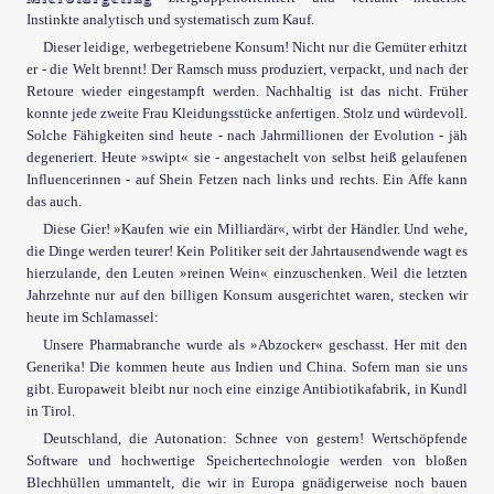
Instinkte analytisch und systematisch zum Kauf.
Dieser leidige, werbegetriebene Konsum! Nicht nur die Gemüter erhitzt
er - die Welt brennt! Der Ramsch muss produziert, verpackt, und nach der
Retoure wieder eingestampft werden. Nachhaltig ist das nicht. Früher
konnte jede zweite Frau Kleidungsstücke anfertigen. Stolz und würdevoll.
Solche Fähigkeiten sind heute - nach Jahrmillionen der Evolution - jäh
degeneriert. Heute »swipt« sie - angestachelt von selbst heiß gelaufenen
Influencerinnen - auf Shein Fetzen nach links und rechts. Ein Affe kann
das auch.
Diese Gier! »Kaufen wie ein Milliardär«, wirbt der Händler. Und wehe,
die Dinge werden teurer! Kein Politiker seit der Jahrtausendwende wagt es
 kopieren Sie folgenden Link:
hierzulande, den Leuten »reinen Wein« einzuschenken. Weil die letzten
Jahrzehnte nur auf den billigen Konsum ausgerichtet waren, stecken wir
heute im Schlamassel:
Unsere Pharmabranche wurde als »Abzocker« geschasst. Her mit den
Generika! Die kommen heute aus Indien und China. Sofern man sie uns
gibt. Europaweit bleibt nur noch eine einzige Antibiotikafabrik, in Kundl
in Tirol.
Deutschland, die Autonation: Schnee von gestern! Wertschöpfende
Software und hochwertige Speichertechnologie werden von bloßen
Blechhüllen ummantelt, die wir in Europa gnädigerweise noch bauen