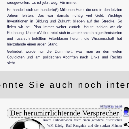
rausgeworfen. Es ist jetzt weg. Für immer.
Es handelt sich um hunderte(!) Millionen Euro, die uns in den letzten
Jahren fehlten. Das war damals richtig viel Geld. Wichtige
Investitionen in Bildung und Zukunft blieben auf der Strecke. So
en
fielen wir bei Pisa immer weiter zurück. Heute zahlen wir die
Rechnung. Unser »Volk« treibt sich in amerikanisch algorithmisierten
und russisch befüllten Filterblasen herum, die Wissenschaft hat
hierzulande einen argen Stand.
Gefördert wurde nur die Dummheit, was man an den vielen
Covidioten und am politischen Abdriften nach Links und Rechts
sieht.
nnte Sie auch noch inte
20260630 14:00
Der herumirrlichternde Versprecher
Unsere Fußballnation feiert einen geradezu historischen
WM-Erfolg. Ralf Rangnick und die starken Männer