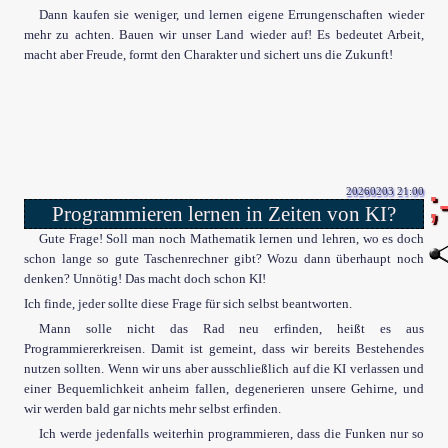
Dann kaufen sie weniger, und lernen eigene Errungenschaften wieder
mehr zu achten. Bauen wir unser Land wieder auf! Es bedeutet Arbeit,
macht aber Freude, formt den Charakter und sichert uns die Zukunft!
20260203 21:00
Programmieren lernen in Zeiten von KI?
Gute Frage! Soll man noch Mathematik lernen und lehren, wo es doch
schon lange so gute Taschenrechner gibt? Wozu dann überhaupt noch
denken? Unnötig! Das macht doch schon KI!
Ich finde, jeder sollte diese Frage für sich selbst beantworten.
Mann solle nicht das Rad neu erfinden, heißt es aus
Programmiererkreisen. Damit ist gemeint, dass wir bereits Bestehendes
nutzen sollten. Wenn wir uns aber ausschließlich auf die KI verlassen und
einer Bequemlichkeit anheim fallen, degenerieren unsere Gehirne, und
wir werden bald gar nichts mehr selbst erfinden.
Ich werde jedenfalls weiterhin programmieren, dass die Funken nur so