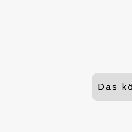
einem
vollständigen Gerät!
Inwieweit Ihr System d
Anforderungen
der Zukunft schon
gewachsen ist,
zeigt ein
Test
Das kö