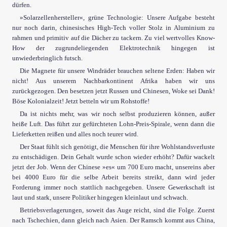
dürfen.
»Solarzellenhersteller«, grüne Technologie: Unsere Aufgabe besteht
nur noch darin, chinesisches High-Tech voller Stolz in Aluminium zu
rahmen und primitiv auf die Dächer zu tackern. Zu viel wertvolles Know-
How der zugrundeliegenden Elektrotechnik hingegen ist
unwiederbringlich futsch.
Die Magnete für unsere Windräder brauchen seltene Erden: Haben wir
nicht! Aus unserem Nachbarkontinent Afrika haben wir uns
zurückgezogen. Den besetzen jetzt Russen und Chinesen, Woke sei Dank!
Böse Kolonialzeit! Jetzt betteln wir um Rohstoffe!
Da ist nichts mehr, was wir noch selbst produzieren können, außer
heiße Luft. Das führt zur gefürchteten Lohn-Preis-Spirale, wenn dann die
Lieferketten reißen und alles noch teurer wird.
Der Staat fühlt sich genötigt, die Menschen für ihre Wohlstandsverluste
zu entschädigen. Dein Gehalt wurde schon wieder erhöht? Dafür wackelt
jetzt der Job. Wenn der Chinese »es« um 700 Euro macht, unsereins aber
bei 4000 Euro für die selbe Arbeit bereits streikt, dann wird jeder
Forderung immer noch stattlich nachgegeben. Unsere Gewerkschaft ist
laut und stark, unsere Politiker hingegen kleinlaut und schwach.
Betriebsverlagerungen, soweit das Auge reicht, sind die Folge. Zuerst
nach Tschechien, dann gleich nach Asien. Der Ramsch kommt aus China,