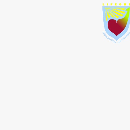
-
Lieber Besucher !
Ihr kleines Gerät hat ei
HTML-Fehler.
Es beherrscht die Tech
eingebetteter Videos
nur unvollständig und d
nicht standardgemäß
Bitte besuchen Sie uns 