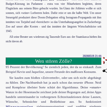
Budget-Kürzung im Parlament - extra von vier Mitarbeitern begleiten, deren
Flugtickets aus seinem Büro gebucht wurden. Im Glanz der Athleten wollte er sich
sonnen, sich »seine« Lorbeeren holen. Dafür reist er um die halbe Welt. Um unser
Steuergeld produziert diese Doom-Delegation eifrig Instagram-Propaganda mit ihm
inmitten von Torjubel und »bereichert« so das Unterhaltungsangebot in Zuckerbergs
Zoo auf unser aller Kosten - und das inmitten der längsten Wirtschaftskrise seit
1945.
All seine Berater um wiederum zig Tausende Euro aus der Staatskassa hielten ihn
nicht davon ab.
20260519 21:44
Wen stören Zölle?
95 Prozent der Bevölkerung! So ziemlich jeden, der da so einkauft. Zum
Beispiel Kevin und Jaqueline, unsere Freunde des maßlosen Konsums.
Sie kaufen zum bloßen »Zeitvertreib«, oder um sich nicht abgehängt
zu fühlen. Der Nachbarsbub hat ja auch schon das neueste iPhone. Neid
und Komplexe übelster Sorte schürt der Algorithmus. Deine »smarte«
Wanze in der Hosentasche zeichnet jede deiner Regungen auf, deine Apps
handeln untereinander in verborgenen Echtzeitauktionen deine Launen,
Wünsche, Sehnsüchte und Bedürfnisse aus. So funktioniert
Microtargeting
zielgruppenorientiert und verführt niederste