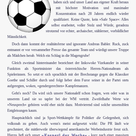
haben sich und unser Land aus eigener Kraft heraus
mit höchster Motivation und maximaler
Konzentration nach 28 Jahren endlich wieder
qualifiziert. Keine Quote, kein »Safe Space«: Alles
selbst erarbeitet, voller Stolz und Würde, geradezu
strotzend vor echter, archaischer, stählerner, vorbildlicher
Männlichkeit.
Doch dann kommt der realitätsferne und ignorante Andreas Babler. Ruck, zuck
entmannt er vor versammelter Presse das gesamte Team und würdigt unsere Truppe
als Mädchen herab. Welch ein Schlag in die Magengrube!
Gleich zweimal hintereinander bezeichnet der linkswoke Vizekanzler in seiner
Funktion als Sportminister das österreichische Herren-Nationalteam als
Spielerinnen. So setzt er sich sprachlich mit der Brechstange gegen die Klassiker
Goethe und Schiller durch und folgt lieber dem Furor seiner in der Partei stets
aufgeregten, woken, »gendergerechten« Kampfemanzen.
Geht's noch? Da wird sich unsere Nationalelf schon fragen, wen oder was in
unserem Land sie so tapfer bei der WM vertritt. Zweifelhafte Werte wie
»Neusprech« gehören wohl eher nicht dazu. Motivierend sind solche unsensiblen
Entgleisungen kaum.
Hauptsächlich sind ja Sport-Wettkämpfe für Politiker
die
Gelegenheit, sich
volksnah zu geben. Auch wenn's meist aufgesetzt wirkt: Die PR läuft wie
geschmiert, die mittlerweile überwiegend amerikanische Werbeindustrie freut sich.
Hierzu ließ sich unser
»Kasperl der Woche«
- kurz nach einer massiven