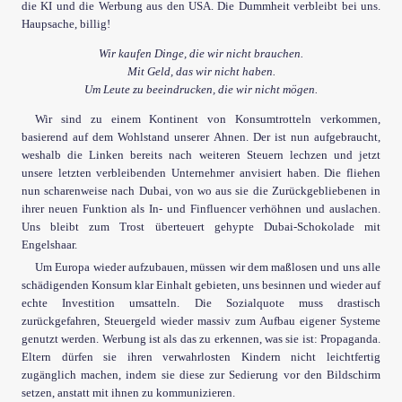
die KI und die Werbung aus den USA. Die Dummheit verbleibt bei uns.
Haupsache, billig!
Wir kaufen Dinge, die wir nicht brauchen.
Mit Geld, das wir nicht haben.
Um Leute zu beeindrucken, die wir nicht mögen.
Wir sind zu einem Kontinent von Konsumtrotteln verkommen,
basierend auf dem Wohlstand unserer Ahnen. Der ist nun aufgebraucht,
weshalb die Linken bereits nach weiteren Steuern lechzen und jetzt
unsere letzten verbleibenden Unternehmer anvisiert haben. Die fliehen
nun scharenweise nach Dubai, von wo aus sie die Zurückgebliebenen in
ihrer neuen Funktion als In- und Finfluencer verhöhnen und auslachen.
Uns bleibt zum Trost überteuert gehypte Dubai-Schokolade mit
Engelshaar.
Um Europa wieder aufzubauen, müssen wir dem maßlosen und uns alle
schädigenden Konsum klar Einhalt gebieten, uns besinnen und wieder auf
echte Investition umsatteln. Die Sozialquote muss drastisch
zurückgefahren, Steuergeld wieder massiv zum Aufbau eigener Systeme
genutzt werden. Werbung ist als das zu erkennen, was sie ist: Propaganda.
Eltern dürfen sie ihren verwahrlosten Kindern nicht leichtfertig
zugänglich machen, indem sie diese zur Sedierung vor den Bildschirm
setzen, anstatt mit ihnen zu kommunizieren.